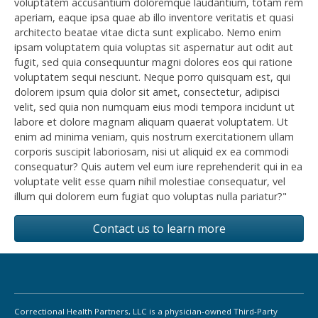
voluptatem accusantium doloremque laudantium, totam rem
aperiam, eaque ipsa quae ab illo inventore veritatis et quasi
architecto beatae vitae dicta sunt explicabo. Nemo enim
ipsam voluptatem quia voluptas sit aspernatur aut odit aut
fugit, sed quia consequuntur magni dolores eos qui ratione
voluptatem sequi nesciunt. Neque porro quisquam est, qui
dolorem ipsum quia dolor sit amet, consectetur, adipisci
velit, sed quia non numquam eius modi tempora incidunt ut
labore et dolore magnam aliquam quaerat voluptatem. Ut
enim ad minima veniam, quis nostrum exercitationem ullam
corporis suscipit laboriosam, nisi ut aliquid ex ea commodi
consequatur? Quis autem vel eum iure reprehenderit qui in ea
voluptate velit esse quam nihil molestiae consequatur, vel
illum qui dolorem eum fugiat quo voluptas nulla pariatur?"
Contact us to learn more
Correctional Health Partners, LLC is a physician-owned Third-Party