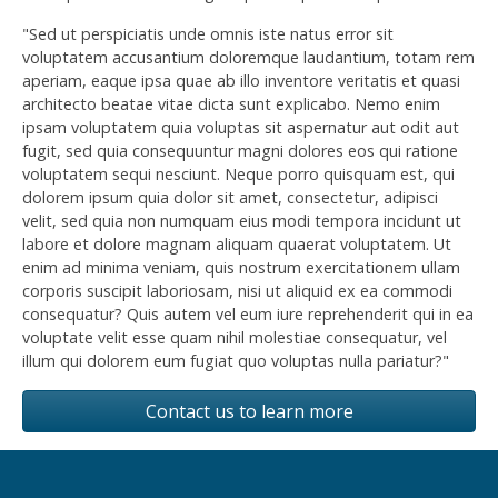
"Sed ut perspiciatis unde omnis iste natus error sit
voluptatem accusantium doloremque laudantium, totam rem
aperiam, eaque ipsa quae ab illo inventore veritatis et quasi
architecto beatae vitae dicta sunt explicabo. Nemo enim
ipsam voluptatem quia voluptas sit aspernatur aut odit aut
fugit, sed quia consequuntur magni dolores eos qui ratione
voluptatem sequi nesciunt. Neque porro quisquam est, qui
dolorem ipsum quia dolor sit amet, consectetur, adipisci
velit, sed quia non numquam eius modi tempora incidunt ut
labore et dolore magnam aliquam quaerat voluptatem. Ut
enim ad minima veniam, quis nostrum exercitationem ullam
corporis suscipit laboriosam, nisi ut aliquid ex ea commodi
consequatur? Quis autem vel eum iure reprehenderit qui in ea
voluptate velit esse quam nihil molestiae consequatur, vel
illum qui dolorem eum fugiat quo voluptas nulla pariatur?"
Contact us to learn more