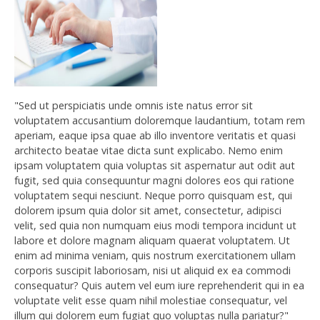
"Sed ut perspiciatis unde omnis iste natus error sit
voluptatem accusantium doloremque laudantium, totam rem
aperiam, eaque ipsa quae ab illo inventore veritatis et quasi
architecto beatae vitae dicta sunt explicabo. Nemo enim
ipsam voluptatem quia voluptas sit aspernatur aut odit aut
fugit, sed quia consequuntur magni dolores eos qui ratione
voluptatem sequi nesciunt. Neque porro quisquam est, qui
dolorem ipsum quia dolor sit amet, consectetur, adipisci
velit, sed quia non numquam eius modi tempora incidunt ut
labore et dolore magnam aliquam quaerat voluptatem. Ut
enim ad minima veniam, quis nostrum exercitationem ullam
corporis suscipit laboriosam, nisi ut aliquid ex ea commodi
consequatur? Quis autem vel eum iure reprehenderit qui in ea
voluptate velit esse quam nihil molestiae consequatur, vel
illum qui dolorem eum fugiat quo voluptas nulla pariatur?"