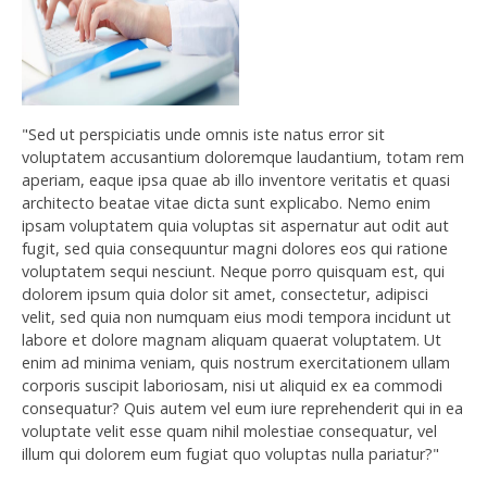
"Sed ut perspiciatis unde omnis iste natus error sit
voluptatem accusantium doloremque laudantium, totam rem
aperiam, eaque ipsa quae ab illo inventore veritatis et quasi
architecto beatae vitae dicta sunt explicabo. Nemo enim
ipsam voluptatem quia voluptas sit aspernatur aut odit aut
fugit, sed quia consequuntur magni dolores eos qui ratione
voluptatem sequi nesciunt. Neque porro quisquam est, qui
dolorem ipsum quia dolor sit amet, consectetur, adipisci
velit, sed quia non numquam eius modi tempora incidunt ut
labore et dolore magnam aliquam quaerat voluptatem. Ut
enim ad minima veniam, quis nostrum exercitationem ullam
corporis suscipit laboriosam, nisi ut aliquid ex ea commodi
consequatur? Quis autem vel eum iure reprehenderit qui in ea
voluptate velit esse quam nihil molestiae consequatur, vel
illum qui dolorem eum fugiat quo voluptas nulla pariatur?"