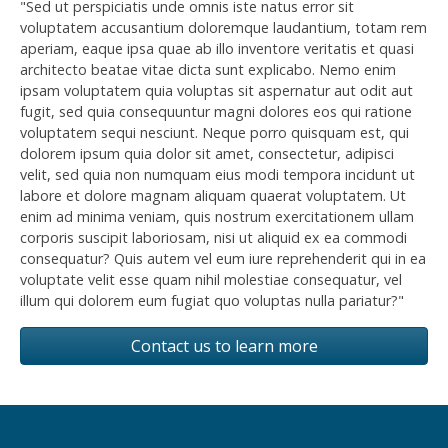
"Sed ut perspiciatis unde omnis iste natus error sit
voluptatem accusantium doloremque laudantium, totam rem
aperiam, eaque ipsa quae ab illo inventore veritatis et quasi
architecto beatae vitae dicta sunt explicabo. Nemo enim
ipsam voluptatem quia voluptas sit aspernatur aut odit aut
fugit, sed quia consequuntur magni dolores eos qui ratione
voluptatem sequi nesciunt. Neque porro quisquam est, qui
dolorem ipsum quia dolor sit amet, consectetur, adipisci
velit, sed quia non numquam eius modi tempora incidunt ut
labore et dolore magnam aliquam quaerat voluptatem. Ut
enim ad minima veniam, quis nostrum exercitationem ullam
corporis suscipit laboriosam, nisi ut aliquid ex ea commodi
consequatur? Quis autem vel eum iure reprehenderit qui in ea
voluptate velit esse quam nihil molestiae consequatur, vel
illum qui dolorem eum fugiat quo voluptas nulla pariatur?"
Contact us to learn more